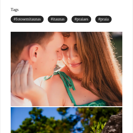
Tags
#fotosemitaunas
#itaunas
#praiaes
#praia