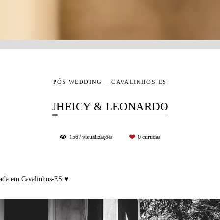
PÓS WEDDING
CAVALINHOS-ES
JHEICY & LEONARDO
1567
visualizações
0
curtidas
zada em Cavalinhos-ES ♥