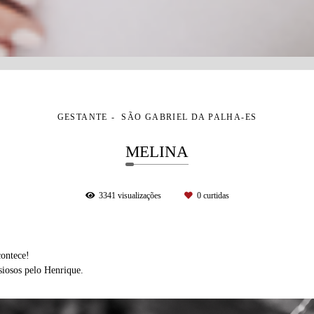
GESTANTE
SÃO GABRIEL DA PALHA-ES
MELINA
3341
visualizações
0
curtidas
contece!
siosos pelo Henrique.