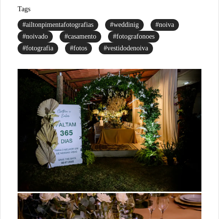
Tags
#ailtonpimentafotografias
#weddinig
#noiva
#noivado
#casamento
#fotografonoes
#fotografia
#fotos
#vestidodenoiva